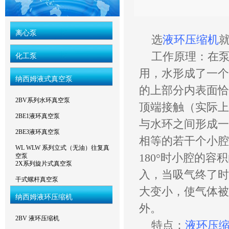
离心泵
选
液环压缩机
工作原理：在泵
化工泵
用，水形成了一个
纳西姆液式真空泵
的上部分内表面恰
2BV系列水环真空泵
顶端接触（实际上
2BE1液环真空泵
与水环之间形成一
2BE3液环真空泵
相等的若干个小腔
WL WLW 系列立式（无油）往复真
180°时小腔的
空泵
2X系列旋片式真空泵
入，当吸气终了时
干式螺杆真空泵
大变小，使气体被
纳西姆液环压缩机
外。
2BV 液环压缩机
特点：
液环压